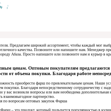
теля. Предлагаем широкий ассортимент, чтобы каждый мог выбр
личного качества. Позвоните или напишите нам. Менеджер прим
роду Абаза. Просто напишите или позвоните нам и курьер в кра
пным ценам. Оптовым покупателям предлагаются у
ти от объема покупки. Благодаря работе непосред
жность приобрести фарш по привлекательным ценам. Наши усл
бъем покупки. Благодаря непосредственному сотрудничеству с
и у вас возникли вопросы или вам необходима дополнительная 
ь взаимовыгодное партнерство.
мя по вопросам оптовых закупок Фарша
й
Фарш – это продукт, который пользуется популярностью в кули