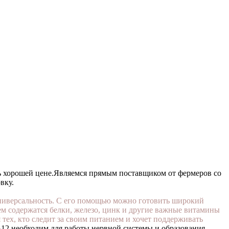
 хорошей цене.
Являемся прямым поставщиком от фермеров со
вку.
 универсальность. С его помощью можно готовить широкий
ем содержатся белки, железо, цинк и другие важные витамины
тех, кто следит за своим питанием и хочет поддерживать
12 необходим для работы нервной системы и образования