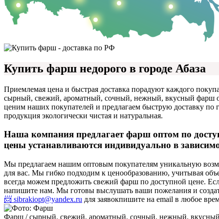
Купить фарш недорого в городе Абаза
Приемлемая цена и быстрая доставка порадуют каждого покупа
сырный, свежий, ароматный, сочный, нежный, вкусный фарш от
ценим наших покупателей и предлагаем быструю доставку по го
продукция экологически чистая и натуральная.
Наша компания предлагает фарш оптом по досту
цены устанавливаются индивидуально в зависимос
Мы предлагаем нашим оптовым покупателям уникальную возмо
для вас. Мы гибко подходим к ценообразованию, учитывая о
всегда можем предложить свежий фарш по доступной цене. Есл
напишите нам. Мы готовы выслушать ваши пожелания и создат
📨 sibrakiopt@yandex.ru
для заявок
пишите на email в любое вре
Фарш / сырный, свежий, ароматный, сочный, нежный, вкусны