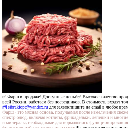
✅ Фарш в продаже! Доступные цены!
✅ Высокое качество про
всей России, работаем без посредников. В стоимость входят то
📨 sibrakiopt@yandex.ru
для заявок
пишите на email в любое вре
Фарш - это мясная основа, получаемая после измельчения све
спектр блюд, включая котлеты, фрикадельки, лепешки и многи
и минералы, необходимые для нормального функционирования о
форму или набрать мышечную массу.
Фарш также является исто