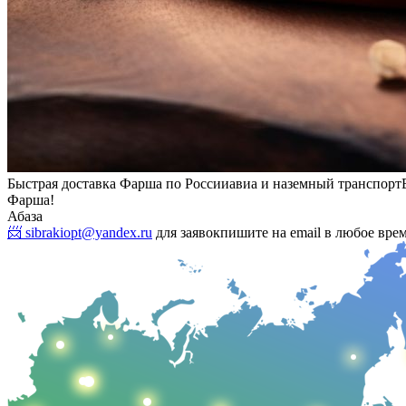
Быстрая доставка Фарша по России
авиа и наземный транспорт
Фарша!
Абаза
📨 sibrakiopt@yandex.ru
для заявок
пишите на email в любое вре