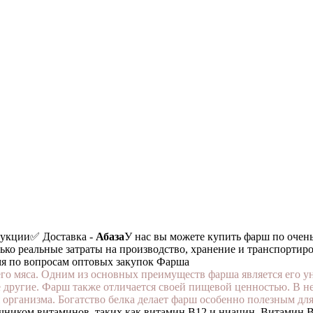
дукции
✅ Доставка -
Абаза
У нас вы можете купить фарш по очень
лько реальные затраты на производство, хранение и транспортиро
мя по вопросам оптовых закупок Фарша
жего мяса. Одним из основных преимуществ фарша является его
е другие. Фарш также отличается своей пищевой ценностью. В н
рганизма. Богатство белка делает фарш особенно полезным для 
чником витаминов, таких как витамин В12 и ниацин. Витамин В