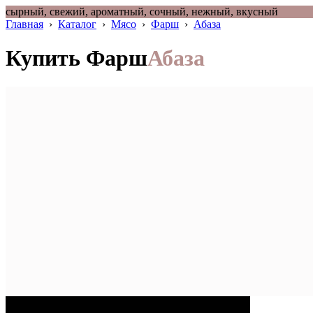
сырный, свежий, ароматный, сочный, нежный, вкусный
Главная
›
Каталог
›
Мясо
›
Фарш
›
Абаза
Купить Фарш
Абаза