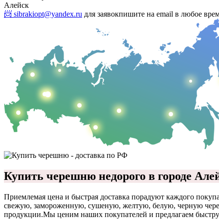
Алейск
📨 sibrakiopt@yandex.ru
для заявок
пишите на email в любое вре
Купить черешню недорого в городе Але
Приемлемая цена и быстрая доставка порадуют каждого покупа
свежую, замороженную, сушеную, желтую, белую, черную череш
продукции.
Мы ценим наших покупателей и предлагаем быструю