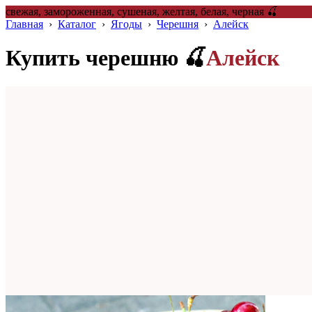
свежая, замороженная, сушеная, желтая, белая, черная 🍒
Главная
›
Каталог
›
Ягоды
›
Черешня
›
Алейск
Купить черешню 🍒
Алейск