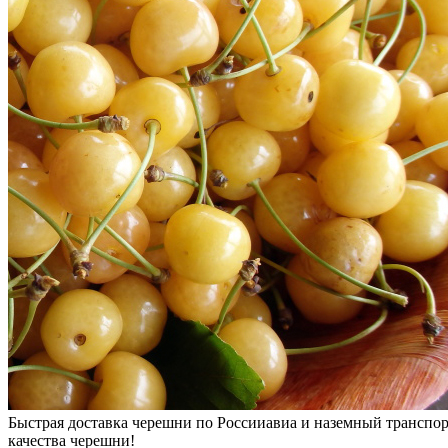
Быстрая доставка черешни по России
авиа и наземный транспо
качества черешни!