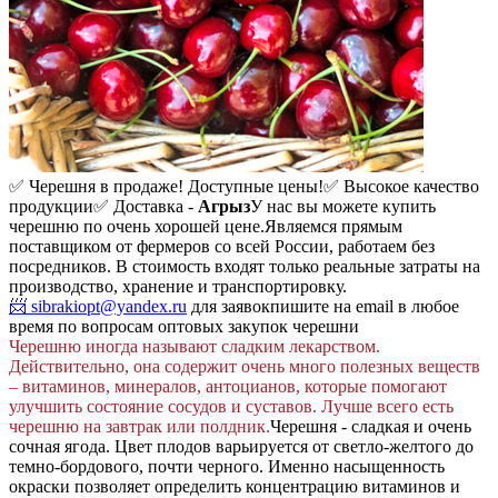
✅ Черешня в продаже! Доступные цены!
✅ Высокое качество
продукции
✅ Доставка -
Агрыз
У нас вы можете купить
черешню по очень хорошей цене.
Являемся прямым
поставщиком от фермеров со всей России, работаем без
посредников. В стоимость входят только реальные затраты на
производство, хранение и транспортировку.
📨 sibrakiopt@yandex.ru
для заявок
пишите на email в любое
время по вопросам оптовых закупок черешни
Черешню иногда называют сладким лекарством.
Действительно, она содержит очень много полезных веществ
– витаминов, минералов, антоцианов, которые помогают
улучшить состояние сосудов и суставов. Лучше всего есть
черешню на завтрак или полдник.
Черешня - сладкая и очень
сочная ягода. Цвет плодов варьируется от светло-желтого до
темно-бордового, почти черного. Именно насыщенность
окраски позволяет определить концентрацию витаминов и