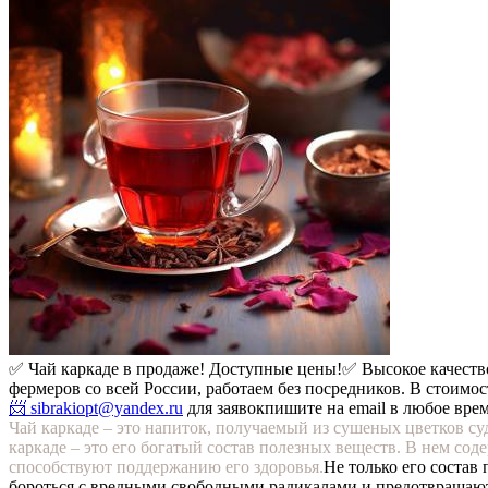
✅ Чай каркаде в продаже! Доступные цены!
✅ Высокое качеств
фермеров со всей России, работаем без посредников. В стоимос
📨 sibrakiopt@yandex.ru
для заявок
пишите на email в любое вре
Чай каркаде – это напиток, получаемый из сушеных цветков с
каркаде – это его богатый состав полезных веществ. В нем сод
способствуют поддержанию его здоровья.
Не только его состав
бороться с вредными свободными радикалами и предотвращают 