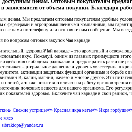
 доступным ценам. Оптовым покупателям предлага
в зависимости от объема покупки. Благодаря рабо
ным ценам. Мы предлагаем оптовым покупателям удобные услови
твам с фермерами и агропромышленными компаниями, мы гаранти
тесь с нами по телефону или отправьте нам сообщение. Мы всег
мя по вопросам оптовых закупок Чая каркаде
питательный, здоровый
Чай каркаде – это ароматный и освежающи
кисловатый вкус. Пожалуй, одним из главных преимуществ этого 
оздействия свободных радикалов и предотвратить развитие разл
ожет снижать артериальное давление и уровень холестерина в кр
унитета, активации защитных функций организма и борьбе с в
витамин В, калий, магний, железо и многое другое. Эти питат
 и ногтей, а также позитивно влияют на работу органов зрения 
источник полезных веществ для нашего организма. Его регуляр
х показателей здоровья. Включите чай каркаде в свой рацион, 
тки
🦪
Свежие устрицы
🐟
Красная икра кеты
🐟
Икра горбуши

е мясо
.
sibrakiopt@yandex.ru