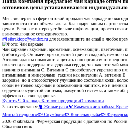
Наша компания предлагает чай каркаде оптом по
оптовиков цены устанавливаются индивидуально 
Мы - эксперты в сфере оптовой продажи чая каркаде по выгод
зависимости от их объема заказа. Благодаря нашим партнерс
ценам. Если вас интересует больше информации, просто свяжи
взаимовыгодное сотрудничество.
📨 sibrakiopt@yandex.ru
для заявок
пишите на email в любое вре
Чай каркаде / вкусный, ароматный, освежающий, цветочный, 
(гибискуса). Он имеет ярко-красный цвет и сладкий, немного 
Антиоксиданты помогают защитить наш организм от вредного в
полезен для поддержания здоровья сердца, так как этот чай м
наличию витамина C. Витамин C способствует укреплению имм
витаминами и минералами, такими как витамин А, витамин Е, 
здоровье, но и способствуют улучшению состояния кожи, волос
собой не только вкусный и освежающий напиток, но и ценный 
сердечно-сосудистой системы, иммунной системы, а также общи
эффектов на свое здоровье.
Купить Чай каркаде
Каталог продукции
О компании
Заказать доставку:
🦞
Живые раки
🦀
Камчатские крабы
🦐
Креве
Минтай недорого
🐟
Скумбрия
🐟
Копченая рыба
🐟
Фермерско
2026 © sibraki.ru- Фермерская продукция с доставкой по России
Обратная связь