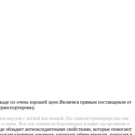
каде по очень хорошей цене.
Являемся прямым поставщиком от
транспортировку.
им вкусом с легкой кислинкой. Но главное преимущество чая
ор и цинк. Все эти элементы благотворно влияют на организм и
ркаде обладает антиоксидантными свойствами, которые помогают
ижает кровяное давление, улучшает обмен веществ, помогает в