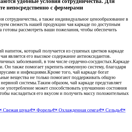
ются удобные условия сотрудничества. Для
те непосредственно с фермерами
я сотрудничества, а также индивидуальное ценообразование в
руем свежесть нашей продукции чая каркаде по доступным
да готовы рассмотреть ваши пожелания, чтобы обеспечить
й напиток, который получается из сушеных цветков каркаде
чая является его высокое содержание антиоксидантов.
ичных заболеваний, в том числе сердечно-сосудистых.
Каркаде
ови. Он также помогает укрепить иммунную систему, благодаря
ирусами и инфекциями.
Кроме того, чай каркаде богат
ельные вещества не только помогают поддерживать общую
и нервной системы.
Таким образом, чай каркаде представляет
ное употребление может способствовать улучшению состояния
чтобы насладиться его вкусом и получить массу положительных

Свежая щука
🐟
Форель
🐟
Охлажденная семга
🐟
Сельдь
🐟