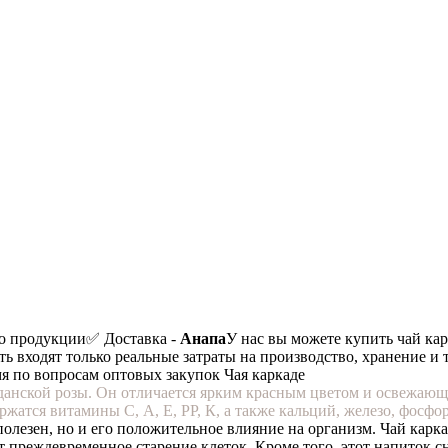
о продукции
✅ Доставка -
Анапа
У нас вы можете купить чай кар
ть входят только реальные затраты на производство, хранение и 
мя по вопросам оптовых закупок Чая каркаде
уданской розы. Он отличается ярким красным цветом и освежающ
ержатся витамины С, А, Е, РР, К, а также кальций, железо, фосф
 полезен, но и его положительное влияние на организм. Чай ка
преждевременное старение клеток. Кроме того, этот напиток сн