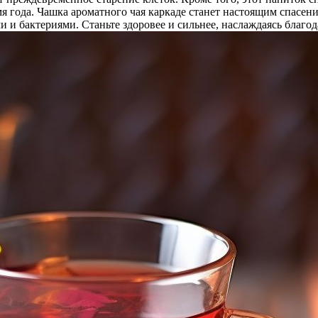
мя года. Чашка ароматного чая каркаде станет настоящим спасени
 и бактериями. Станьте здоровее и сильнее, наслаждаясь благод