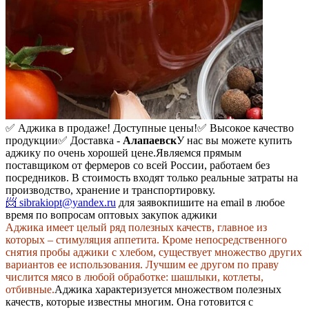
✅ Аджика в продаже! Доступные цены!
✅ Высокое качество
продукции
✅ Доставка -
Алапаевск
У нас вы можете купить
аджику по очень хорошей цене.
Являемся прямым
поставщиком от фермеров со всей России, работаем без
посредников. В стоимость входят только реальные затраты на
производство, хранение и транспортировку.
📨 sibrakiopt@yandex.ru
для заявок
пишите на email в любое
время по вопросам оптовых закупок аджики
Аджика имеет целый ряд полезных качеств, главное из
которых – стимуляция аппетита. Кроме непосредственного
снятия пробы аджики с хлебом, существует множество других
вариантов ее использования. Лучшим ее другом по праву
числится мясо в любой обработке: шашлыки, котлеты,
отбивные.
Аджика характеризуется множеством полезных
качеств, которые известны многим. Она готовится с