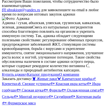
Рассмотрим Ваши пожелания, чтобы сотрудничество было
взаимовыгодным.
📨 sibrakiopt@yandex.ru
для заявок
пишите на email в любое
время по вопросам оптовых закупок аджики
Аджика / сухая, абхазская, уляпская, грузинская, кавказская,
зеленая, домашняя
Смесь из натуральных ингредиентов
способна благотворно повлиять на организм и укрепить
иммунную систему. Так, аджика обладает следующими
полезными свойствами: регулирование обменных процессов,
предупреждение заболеваний ЖКТ, стимуляция системы
кровообращения, борьба с вирусами и укрепление
иммунитета, снятие эмоционального напряжения, улучшение
роста волос и ногтей, улучшение потенции. Такие свойства
обусловлены наличием в составе аджики острого перца,
которые содержат рекордное количество витамина С,
алкалоиды и природный антибиотик капсацин.
Купить аджику
Каталог продукции
О компании
Заказать доставку:
🦞
Живые раки
🦀
Камчатские крабы
🦐
Креветки
🦪
Свежие устрицы
🐟
Красная икра кеты
🐟
Икра
горбуши
🐟
Свежая щука
🐟
Форель
🐟
Охлажденная семга
🐟
Сельдь
🐟
Минтай недорого
🐟
Скумбрия
🐟
Копченая рыба
🐟
Фермерское мясо