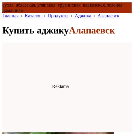
сухая, абхазская, уляпская, грузинская, кавказская, зеленая,
домашняя
Главная
›
Каталог
›
Продукты
›
Аджика
›
Алапаевск
Купить аджику
Алапаевск