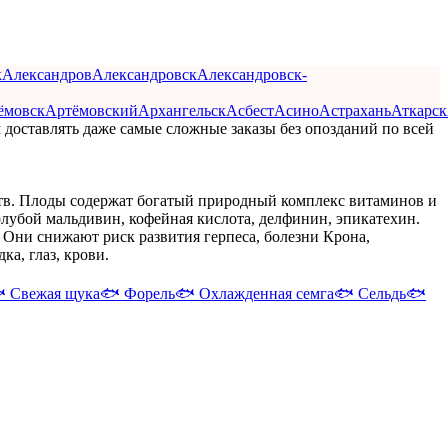
к
Александров
Александровск
Александровск-
ёмовск
Артёмовский
Архангельск
Асбест
Асино
Астрахань
Аткарск
 доставлять даже самые сложные заказы без опозданий по всей
тв. Плоды содержат богатый природный комплекс витаминов и
олубой мальдивин, кофейная кислота, делфинин, эпикатехин.
Они снижают риск развития герпеса, болезни Крона,
а, глаз, крови.

Свежая щука
🐟
Форель
🐟
Охлажденная семга
🐟
Сельдь
🐟