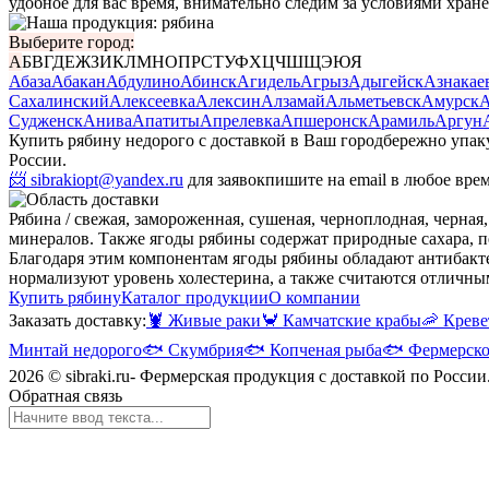
удобное для вас время, внимательно следим за условиями хран
Выберите город:
А
Б
В
Г
Д
Е
Ж
З
И
К
Л
М
Н
О
П
Р
С
Т
У
Ф
Х
Ц
Ч
Ш
Щ
Э
Ю
Я
Абаза
Абакан
Абдулино
Абинск
Агидель
Агрыз
Адыгейск
Азнакае
Сахалинский
Алексеевка
Алексин
Алзамай
Альметьевск
Амурск
А
Судженск
Анива
Апатиты
Апрелевка
Апшеронск
Арамиль
Аргун
Купить рябину недорого с доставкой в Ваш город
бережно упак
России.
📨 sibrakiopt@yandex.ru
для заявок
пишите на email в любое вре
Рябина / свежая, замороженная, сушеная, черноплодная, черная,
минералов. Также ягоды рябины содержат природные сахара, п
Благодаря этим компонентам ягоды рябины обладают антибакт
нормализуют уровень холестерина, а также считаются отличным
Купить рябину
Каталог продукции
О компании
Заказать доставку:
🦞
Живые раки
🦀
Камчатские крабы
🦐
Креве
Минтай недорого
🐟
Скумбрия
🐟
Копченая рыба
🐟
Фермерско
2026 © sibraki.ru- Фермерская продукция с доставкой по России
Обратная связь