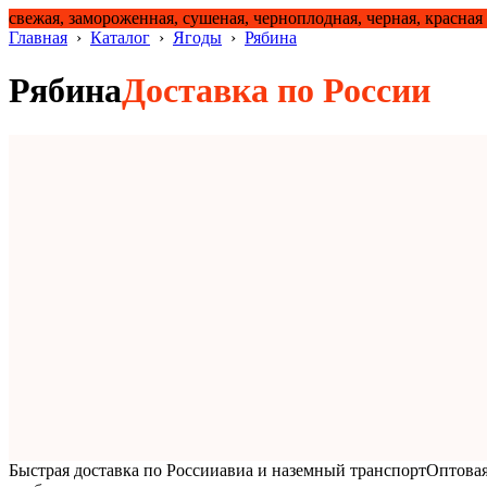
свежая, замороженная, сушеная, черноплодная, черная, красная
Главная
›
Каталог
›
Ягоды
›
Рябина
Рябина
Доставка по России
Быстрая доставка по России
авиа и наземный транспорт
Оптовая