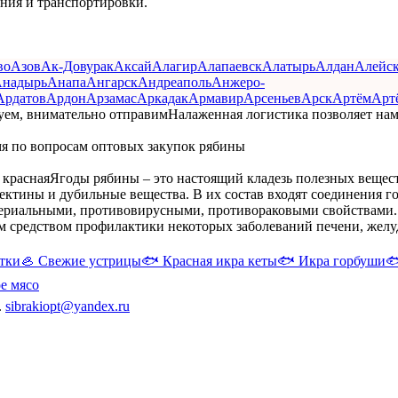
ения и транспортировки.
во
Азов
Ак-Довурак
Аксай
Алагир
Алапаевск
Алатырь
Алдан
Алейс
надырь
Анапа
Ангарск
Андреаполь
Анжеро-
Ардатов
Ардон
Арзамас
Аркадак
Армавир
Арсеньев
Арск
Артём
Арт
уем, внимательно отправим
Налаженная логистика позволяет нам
мя по вопросам оптовых закупок рябины
 красная
Ягоды рябины – это настоящий кладезь полезных вещес
ектины и дубильные вещества. В их состав входят соединения г
ериальными, противовирусными, противораковыми свойствами. 
 средством профилактики некоторых заболеваний печени, желудк
тки
🦪
Свежие устрицы
🐟
Красная икра кеты
🐟
Икра горбуши

е мясо
.
sibrakiopt@yandex.ru