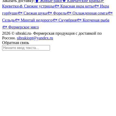
Заказать доставку:
🦞
Живые раки
🦀
Камчатские крабы
🦐
Креветки
🦪
Свежие устрицы
🐟
Красная икра кеты
🐟
Икра
горбуши
🐟
Свежая щука
🐟
Форель
🐟
Охлажденная семга
🐟
Сельдь
🐟
Минтай недорого
🐟
Скумбрия
🐟
Копченая рыба
🐟
Фермерское мясо
2026 © sibraki.ru- Фермерская продукция с доставкой по
России.
sibrakiopt@yandex.ru
Обратная связь