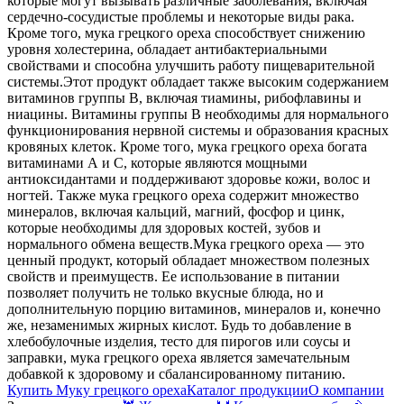
которые могут вызывать различные заболевания, включая
сердечно-сосудистые проблемы и некоторые виды рака.
Кроме того, мука грецкого ореха способствует снижению
уровня холестерина, обладает антибактериальными
свойствами и способна улучшить работу пищеварительной
системы.
Этот продукт обладает также высоким содержанием
витаминов группы B, включая тиамины, рибофлавины и
ниацины. Витамины группы B необходимы для нормального
функционирования нервной системы и образования красных
кровяных клеток. Кроме того, мука грецкого ореха богата
витаминами А и С, которые являются мощными
антиоксидантами и поддерживают здоровье кожи, волос и
ногтей. Также мука грецкого ореха содержит множество
минералов, включая кальций, магний, фосфор и цинк,
которые необходимы для здоровых костей, зубов и
нормального обмена веществ.
Мука грецкого ореха — это
ценный продукт, который обладает множеством полезных
свойств и преимуществ. Ее использование в питании
позволяет получить не только вкусные блюда, но и
дополнительную порцию витаминов, минералов и, конечно
же, незаменимых жирных кислот. Будь то добавление в
хлебобулочные изделия, тесто для пирогов или соусы и
заправки, мука грецкого ореха является замечательным
добавкой к здоровому и сбалансированному питанию.
Купить Муку грецкого ореха
Каталог продукции
О компании