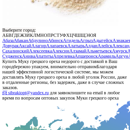
Выберите город:
А
Б
В
Г
Д
Е
Ж
З
И
К
Л
М
Н
О
П
Р
С
Т
У
Ф
Х
Ц
Ч
Ш
Щ
Э
Ю
Я
Абаза
Абакан
Абдулино
Абинск
Агидель
Агрыз
Адыгейск
Азнакае
Довурак
Аксай
Алагир
Алапаевск
Алатырь
Алдан
Алейск
Алексан
Сахалинский
Алексеевка
Алексин
Алзамай
Альметьевск
Амурск
А
Судженск
Анива
Апатиты
Апрелевка
Апшеронск
Арамиль
Аргун
Купить Муку грецкого ореха недорого с доставкой в Ваш
город
бережно упакуем, внимательно отправим
Благодаря
нашей эффективной логистической системе, мы можем
доставлять Муку грецкого ореха в любой уголок России, даже
в отдаленные регионы, без задержек, даже в случае сложных
заказов.
📨 sibrakiopt@yandex.ru
для заявок
пишите на email в любое
время по вопросам оптовых закупок Муки грецкого ореха