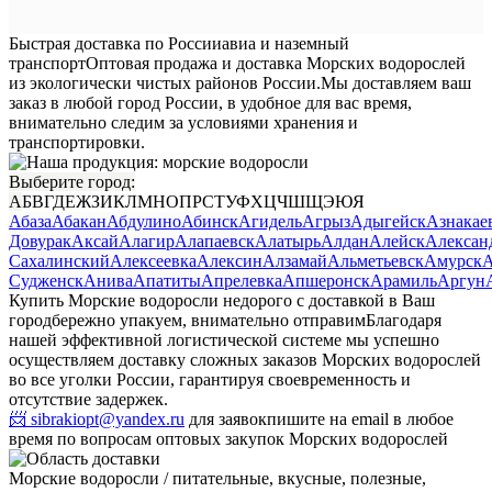
Быстрая доставка по России
авиа и наземный
транспорт
Оптовая продажа и доставка Морских водорослей
из экологически чистых районов России.
Мы доставляем ваш
заказ в любой город России, в удобное для вас время,
внимательно следим за условиями хранения и
транспортировки.
Выберите город:
А
Б
В
Г
Д
Е
Ж
З
И
К
Л
М
Н
О
П
Р
С
Т
У
Ф
Х
Ц
Ч
Ш
Щ
Э
Ю
Я
Абаза
Абакан
Абдулино
Абинск
Агидель
Агрыз
Адыгейск
Азнакае
Довурак
Аксай
Алагир
Алапаевск
Алатырь
Алдан
Алейск
Алексан
Сахалинский
Алексеевка
Алексин
Алзамай
Альметьевск
Амурск
А
Судженск
Анива
Апатиты
Апрелевка
Апшеронск
Арамиль
Аргун
Купить Морские водоросли недорого с доставкой в Ваш
город
бережно упакуем, внимательно отправим
Благодаря
нашей эффективной логистической системе мы успешно
осуществляем доставку сложных заказов Морских водорослей
во все уголки России, гарантируя своевременность и
отсутствие задержек.
📨 sibrakiopt@yandex.ru
для заявок
пишите на email в любое
время по вопросам оптовых закупок Морских водорослей
Морские водоросли / питательные, вкусные, полезные,