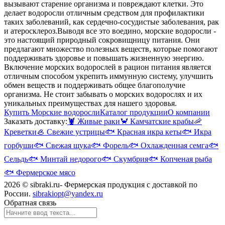
вызывают старение организма и повреждают клетки. Это
делает водоросли отличным средством для профилактики
таких заболеваний, как сердечно-сосудистые заболевания, рак
и атеросклероз.
Выводя все это воедино, морские водоросли -
это настоящий природный сокровищницу питания. Они
предлагают множество полезных веществ, которые помогают
поддерживать здоровье и повышать жизненную энергию.
Включение морских водорослей в рацион питания является
отличным способом укрепить иммунную систему, улучшить
обмен веществ и поддерживать общее благополучие
организма. Не стоит забывать о морских водорослях и их
уникальных преимуществах для нашего здоровья.
Купить Морские водоросли
Каталог продукции
О компании
Заказать доставку:
🦞
Живые раки
🦀
Камчатские крабы
🦐
Креветки
🦪
Свежие устрицы
🐟
Красная икра кеты
🐟
Икра
горбуши
🐟
Свежая щука
🐟
Форель
🐟
Охлажденная семга
🐟
Сельдь
🐟
Минтай недорого
🐟
Скумбрия
🐟
Копченая рыба
🐟
Фермерское мясо
2026 © sibraki.ru- Фермерская продукция с доставкой по
России.
sibrakiopt@yandex.ru
Обратная связь