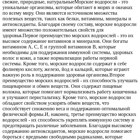
свежие, природные, натуральные
Морские водоросли - это
уникальные организмы, которые обитают в морях и океанах
по всему миру. Они являются источником множества
полезных веществ, таких как белки, витамины, минералы и
антиоксиданты. Благодаря своему составу, морские водоросли
имеют множество положительных свойств для
здоровья.
Первое преимущество морских водорослей - это их
высокое содержание витаминов и минералов. Они богаты
витамином А, С, E и группой витаминов B, которые
необходимы для поддержания иммунной системы, здоровых
волос и кожи, а также нормализации работы нервной
системы. Кроме того, морские водоросли содержат в себе
фолиевую кислоту, железо, йод и кальций, которые играют
важную роль в поддержании здоровья организма.
Второе
преимущество морских водорослей - их способность улучшать
пищеварение и обмен веществ. Они содержат пищевые
волокна, которые помогают нормализовать работу кишечника
и улучшают перистальтику. Кроме того, морские водоросли
обладают свойством ускорять обмен веществ, что
способствует снижению веса и поддержанию оптимальной
физической формы.
И, наконец, третье преимущество морских
водорослей - их способность укреплять иммунную систему и
предотвращать различные заболевания. Благодаря высокому
содержанию антиоксидантов, морские водоросли помогают
бороться с вредными свободными радикалами, которые