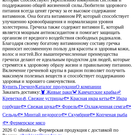
поддержанию общей жизненной силы.
Любители здорового
питания всегда ценят гречку за ее высокое содержание
витаминов. Она богата витамином РР, который способствует
улучшению кровообращения и нормализации уровня
холестерина. Гречиха также содержит витамин Е, который
является мощным антиоксидантом и помогает защищать
организм от вредного воздействия свободных радикалов.
Благодаря своему богатому витаминному составу гречка
приносит несомненную пользу для красоты и здоровья кожи,
волос и ногтей.
Все вышеперечисленные преимущества
гречихи делают ее идеальным продуктом для людей, которые
стремятся к здоровому образу жизни и правильному питанию.
Включение гречневой крупы в рацион позволяет получить
максимум полезных веществ и способствует поддержанию
здоровья и хорошего самочувствия.
Купить Гречиху
Каталог продукции
О компании
Заказать доставку:
🦞
Живые раки
🦀
Камчатские крабы
🦐
Креветки
🦪
Свежие устрицы
🐟
Красная икра кеты
🐟
Икра
горбуши
🐟
Свежая щука
🐟
Форель
🐟
Охлажденная семга
🐟
Сельдь
🐟
Минтай недорого
🐟
Скумбрия
🐟
Копченая рыба
🐟
Фермерское мясо
2026 © sibraki.ru- Фермерская продукция с доставкой по