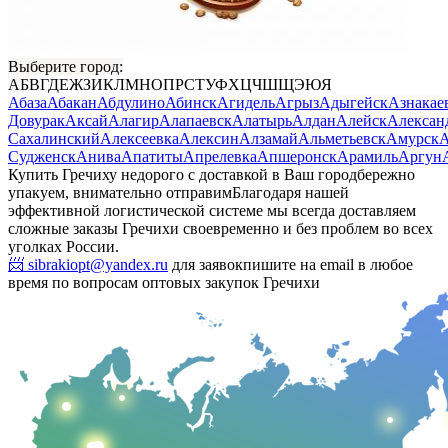
Выберите город:
А
Б
В
Г
Д
Е
Ж
З
И
К
Л
М
Н
О
П
Р
С
Т
У
Ф
Х
Ц
Ч
Ш
Щ
Э
Ю
Я
Абаза
Абакан
Абдулино
Абинск
Агидель
Агрыз
Адыгейск
Азнакае
Довурак
Аксай
Алагир
Алапаевск
Алатырь
Алдан
Алейск
Алексан
Сахалинский
Алексеевка
Алексин
Алзамай
Альметьевск
Амурск
А
Судженск
Анива
Апатиты
Апрелевка
Апшеронск
Арамиль
Аргун
Купить Гречиху недорого с доставкой в Ваш город
бережно
упакуем, внимательно отправим
Благодаря нашей
эффективной логистической системе мы всегда доставляем
сложные заказы Гречихи своевременно и без проблем во всех
уголках России.
📨 sibrakiopt@yandex.ru
для заявок
пишите на email в любое
время по вопросам оптовых закупок Гречихи